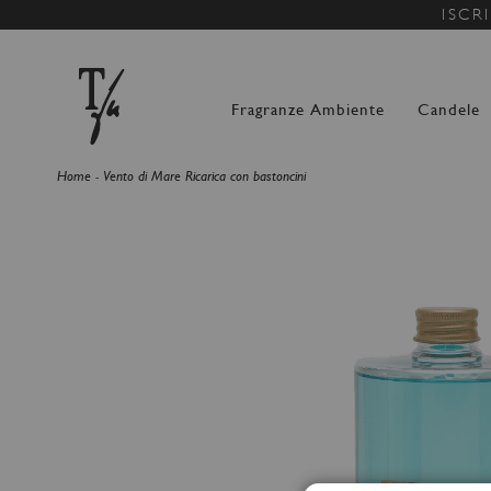
ISCR
Fragranze Ambiente
Candele
Home
Vento di Mare Ricarica con bastoncini
Vai
alla
fine
della
galleria
di
immagini