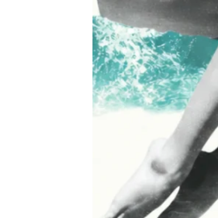
nel mondo di Teatro Fragranze Uniche: profumi, storie e ispirazioni pens
accompagnare ogni tuo momento.
Cognome
sidero iscrivermi alla newsletter e ricevere comunicazioni di marketing.
ter:
to e accetto la
privacy policy
Invia richiesta