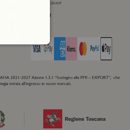
SOCIAL ACCOUNT
Facebook
Instagram
Twitter
PAGA CON
CANA 2021-2027 Azione 1.3.1 “Sostegno alle
PMI
– EXPORT”, che
egia mirata all'ingresso in nuovi mercati.