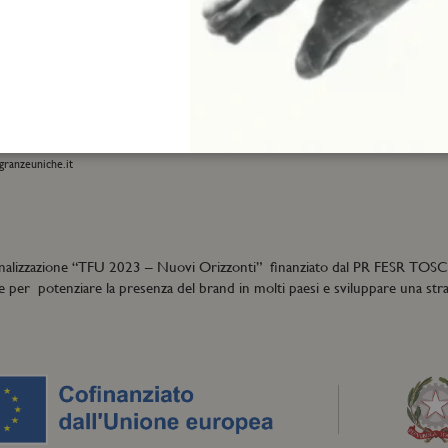
INFORMAZIONI
 e-commerce:
Spedizione e resi
01
Termini e condizioni di vendita
eatrofragranzeuniche.it
Privacy policy
Cookie policy
i generali:
40
granzeuniche.it
nalizzazione “
TFU
2023 – Nuovi Orizzonti” finanziato dal PR FESR TOS
e per potenziare la presenza del brand in molti paesi e sviluppare una strat