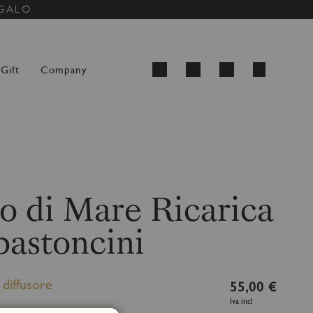
EGALO
Carrello
Gift
Company
Cerca
o di Mare Ricarica
bastoncini
 diffusore
55,00 €
Iva incl