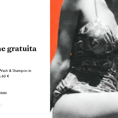
e gratuita
Wash & Shampoo in
225 Liquido e vapori facilmente infiammabili. H319 Provoca grave i
a 60 €
cquatici con effetti di lunga durata. P101 In caso di consultazione di un m
i bambini. P210 Tenere lontano da fonti di calore, superfici calde, scintill
pelle: consultare un medico. P337+P313 Se l’irritazione degli occhi persis
itato
 Benzyl salicylate, Linalyl acetate, Caryophyllene, 3,7-Dimethylnona-1,6-di
thyl-3- (3,4-methylenedioxyphenyl) propanal, 3-(p-methoxyphenyl)-2-m
Iscriviti alla newsletter