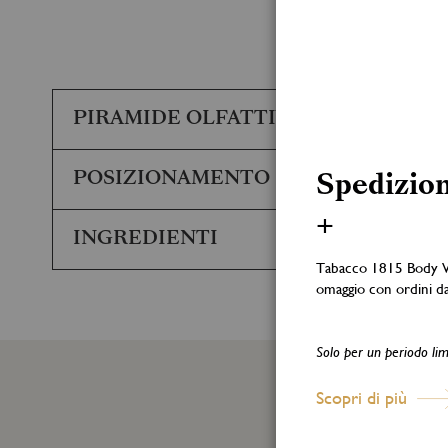
PIRAMIDE OLFATTIVA
POSIZIONAMENTO
Spedizion
+
INGREDIENTI
Tabacco 1815 Body 
DIFFUSORE – VENTO DI MARE UFI: AHD1-R1GH-P00J-2TR0 H
omaggio con ordini d
reazione allergica cutanea. H412 Nocivo per gli organismi a
l'etichetta del prodotto. P102 Tenere fuori dalla portata de
fumare. P333+P313 In caso di irritazione o eruzione della 
Solo per un periodo lim
/ recipiente in conformità alla normativa vigente. Contiene:
octahydronaphthalen-2-yl)ethanone, Amyl cinnamal, 2-Me
Scopri di più