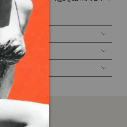
rritazione oculare. H317 Può provocare una
edico, tenere a disposizione il contenitore o
e, fiamme libere o altre fonti di accensione. Non
te, consultare un medico. P501 Smaltire il prodotto
en-3-ol, 1-(2,3,8,8-Tetramethyl-1,2,3,4,5,6,7,8-
ethylpropionaldehyde.