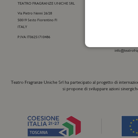
TEATRO FRAGRANZE UNICHE SRL
CONTATTI
Via Pietro Nenni 26/28
Customer care
50019 Sesto Fiorentino Fl
+39 055 09815
ITALY
customercare@t
P.IVA IT06251710486
Per informazion
+39 055 42122
info@teatrofra
Teatro Fragranze Uniche Srl ha partecipato al progetto di internazio
si propone di sviluppare azioni sinergich