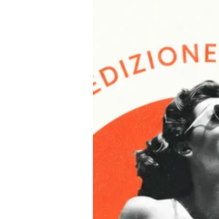
Scegli il format
che invade l’ari
e sentori di gels
vacanze al mare.
Formato
SPEDIZ
Data di consegn