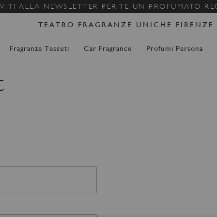
Salta
IVITI ALLA NEWSLETTER PER TE UN PROFUMATO R
al
TEATRO FRAGRANZE UNICHE FIRENZE
contenuto
Fragranze Tessuti
Car Fragrance
Profumi Persona
t