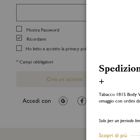
Mostra Password
Ricordami
Ho letto e accetto la
privacy policy
Spedizion
Crea un account
+
Tabacco 1815 Body 
Accedi con
omaggio con ordini d
Solo per un periodo lim
Scopri di più