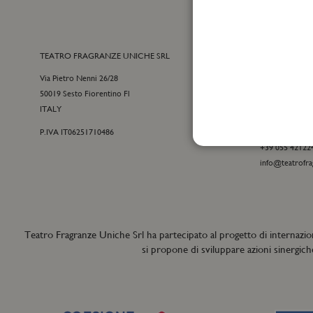
TEATRO FRAGRANZE UNICHE SRL
CONTATTI
Via Pietro Nenni 26/28
Customer care
50019 Sesto Fiorentino Fl
+39 055 09815
ITALY
customercare@t
P.IVA IT06251710486
Per informazion
+39 055 42122
info@teatrofra
Teatro Fragranze Uniche Srl ha partecipato al progetto di internazio
si propone di sviluppare azioni sinergich