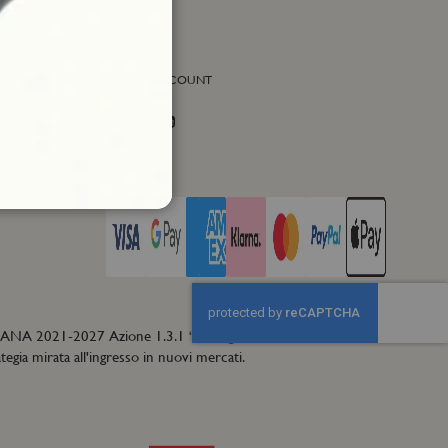
SOCIAL ACCOUNT
Facebook
Instagram
Twitter
PAGA CON
CANA 2021-2027 Azione 1.3.1 “Sostegno alle
PMI
– EXPORT”, che
egia mirata all'ingresso in nuovi mercati.