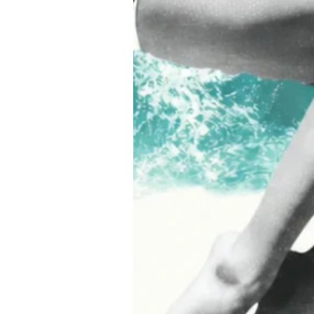
Iscriviti alla newsletter
nel mondo di Teatro Fragranze Uniche: profumi, storie e ispirazioni pens
accompagnare ogni tuo momento.
Cognome
sidero iscrivermi alla newsletter e ricevere comunicazioni di marketing.
ter:
to e accetto la
privacy policy
Invia richiesta