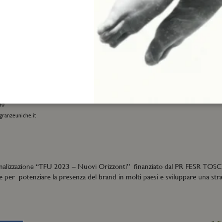
INFORMAZIONI
 e-commerce:
Spedizione e resi
01
Termini e condizioni di vendita
eatrofragranzeuniche.it
Privacy policy
Cookie policy
i generali:
40
granzeuniche.it
nalizzazione “
TFU
2023 – Nuovi Orizzonti” finanziato dal PR FESR TOS
e per potenziare la presenza del brand in molti paesi e sviluppare una strat