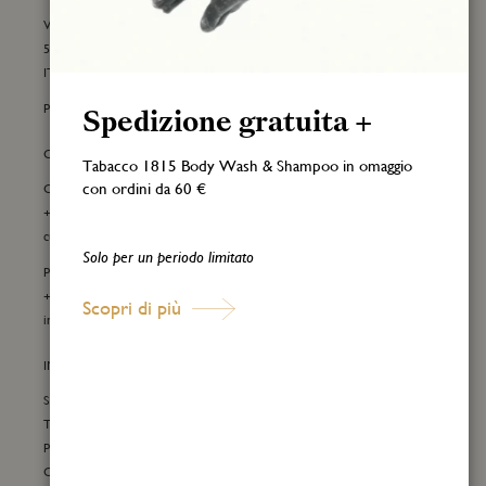
Via Pietro Nenni 26/28
50019 Sesto Fiorentino Fl
ITALY
P.IVA IT06251710486
Spedizione gratuita +
CONTATTI
Tabacco 1815 Body Wash & Shampoo in omaggio
con ordini da 60 €
Customer care e-commerce:
+39 055 0981501
customercare@teatrofragranzeuniche.it
Solo per un periodo limitato
Per informazioni generali:
+39 055 4212240
Scopri di più
info@teatrofragranzeuniche.it
INFORMAZIONI
Spedizione e resi
Termini e condizioni di vendita
Privacy policy
Cookie policy