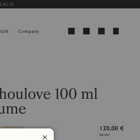
EGALO
Carrello
Gift
Company
Cerca
houlove 100 ml
fume
r persona
120,00 €
Iva incl