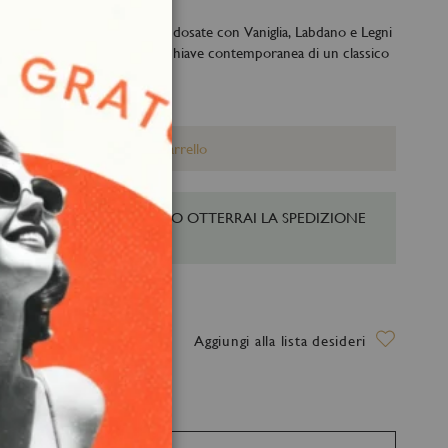
Chiudi
del Patchouli sapientemente dosate con Vaniglia, Labdano e Legni
 vita ad una rivisitazione in chiave contemporanea di un classico
artistica.
Aggiungi al Carrello
UISTI QUESTO PRODOTTO OTTERRAI LA SPEDIZIONE
TA!
a stimata: 13 Agosto 2026
Aggiungi alla lista desideri