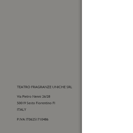
Iscriviti
alla
nostra
Sì, de
Newslet
Ho let
TEATRO FRAGRANZE UNICHE SRL
CONTATTI
Via Pietro Nenni 26/28
Customer care
50019 Sesto Fiorentino Fl
+39 055 09815
ITALY
customercare@t
P.IVA IT06251710486
Per informazion
+39 055 42122
info@teatrofra