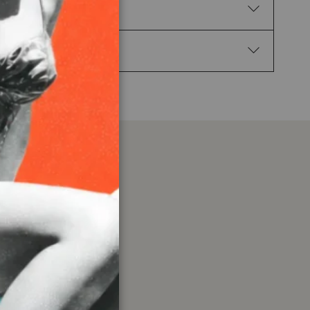
tano dalla portata dei bambini. Tenere
ate per