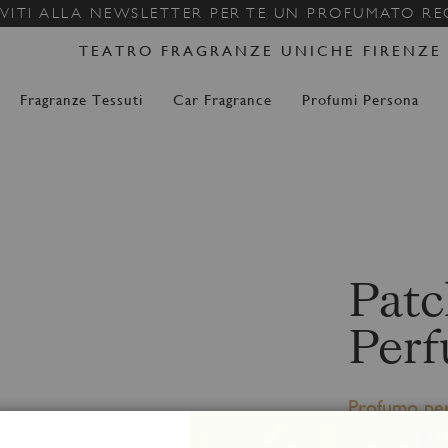
Salta
IVITI ALLA NEWSLETTER PER TE UN PROFUMATO R
al
TEATRO FRAGRANZE UNICHE FIRENZE
contenuto
Fragranze Tessuti
Car Fragrance
Profumi Persona
Patc
Per
Profumo pe
100 ml spray