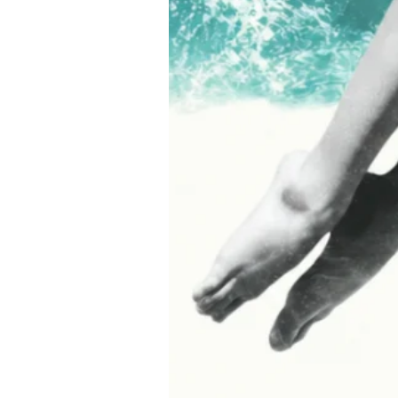
sidero iscrivermi alla newsletter e ricevere comunicazioni di marketing.
ter:
to e accetto la
privacy policy
Invia richiesta
INFORMAZIONI
 e-commerce:
Spedizione e resi
01
Termini e condizioni di vendita
eatrofragranzeuniche.it
Privacy policy
Cookie policy
i generali:
40
granzeuniche.it