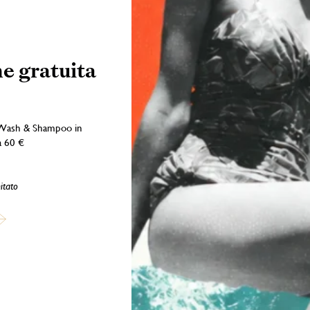
e gratuita
RIN, EUGENOL, LIMONENE. INFIAMMABILE Uso Esterno. Tenere lon
mme libere. Non vaporizzare su fiamma libera o su oggetti incandescenti.
Wash & Shampoo in
a 60 €
Iscriviti alla newsletter
itato
nel mondo di Teatro Fragranze Uniche: profumi, storie e ispirazioni pens
accompagnare ogni tuo momento.
Cognome