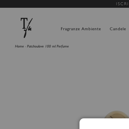
ISCR
Fragranze Ambiente
Candele
Home
Patchoulove 100 ml Perfume
Vai
alla
fine
della
galleria
di
immagini