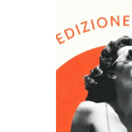
Le note intense 
di Sandalo danno
della profumeria 
SE ACQ
GRATUI
Data di consegn