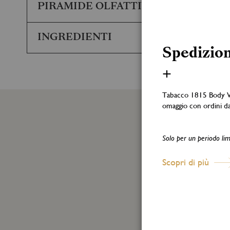
PIRAMIDE OLFATTIVA
INGREDIENTI
Spedizion
INGREDIENTS: ALCOHOL DENAT., PARFUM, AQUA, COUMA
lontano da fonti di calore, superfici calde, scintille o fia
+
Tabacco 1815 Body 
Made in Italy
omaggio con ordini d
Solo per un periodo lim
Scopri di più
Entra 
Nome